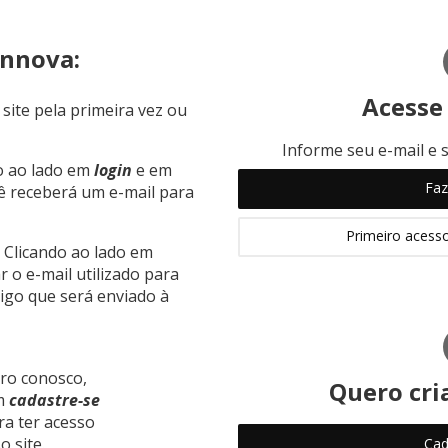
ennova:
Acesse
site pela primeira vez ou
Informe seu e-mail e 
o ao lado em
login
e em
Faz
cê receberá um e-mail para
Primeiro acess
Clicando ao lado em
 o e-mail utilizado para
igo que será enviado à
tro conosco,
Quero cri
em
cadastre-se
ra ter acesso
 site.
Cad