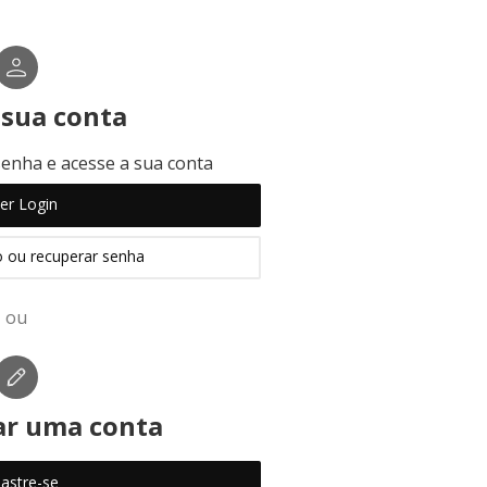
 sua conta
senha e acesse a sua conta
er Login
o ou recuperar senha
ou
ar uma conta
astre-se