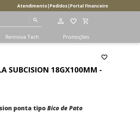
Atendimento
|
Pedidos
|
Portal Financeiro
Termos mais
Rennova Tech
Promoções
buscados
elleva
1
º
lift
2
º
 SUBCISION 18GX100MM -
lips
3
º
ultra volume
4
º
pdrn
5
º
body
sion ponta tipo
Bico de Pato
6
º
rformance em procedimentos
diamond
7
º
lido
8
º
perfect
9
º