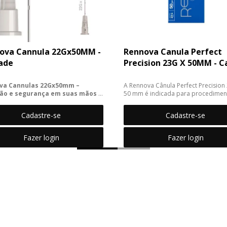
ova Cannula 22Gx50MM -
Rennova Canula Perfect
ade
Precision 23G X 50MM - C
va Cannulas 22Gx50mm –
A Rennova Cânula Perfect Precision
são e segurança em suas mãos -
50 mm é indicada para procedimen
de
estéticos que exigem alta precisão 
contro...
Cadastre-se
Cadastre-se
lvida para prof...
Fazer login
Fazer login