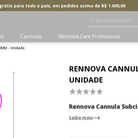
grátis para todo o país, em pedidos acima de R$ 1.000,00
O que você procura?
es
Cannulas
Rennova Care Profissional
0MM - Unidade
RENNOVA CANNULA
UNIDADE
☆
☆
☆
☆
☆
Rennova Cannula Subci
18G x 100mm
-
Alta pe
Saiba mais
corporais - Unidade