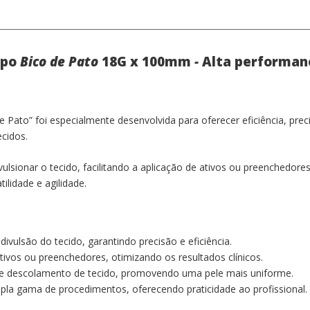
APRESENTAÇÃO
Cannula 18G/ 100mm - Venda unit
*
Acompanha agulha para pertuito
ipo
Bico de Pato
18G x 100mm
-
Alta performan
Registro Anvisa
Rennova Cannulas: 80159590006
 Pato” foi especialmente desenvolvida para oferecer eficiência, pr
cidos.
ulsionar o tecido, facilitando a aplicação de ativos ou preenchedor
ilidade e agilidade.
ivulsão do tecido, garantindo precisão e eficiência.
tivos ou preenchedores, otimizando os resultados clínicos.
os e descolamento de tecido, promovendo uma pele mais uniforme.
mpla gama de procedimentos, oferecendo praticidade ao profissional.