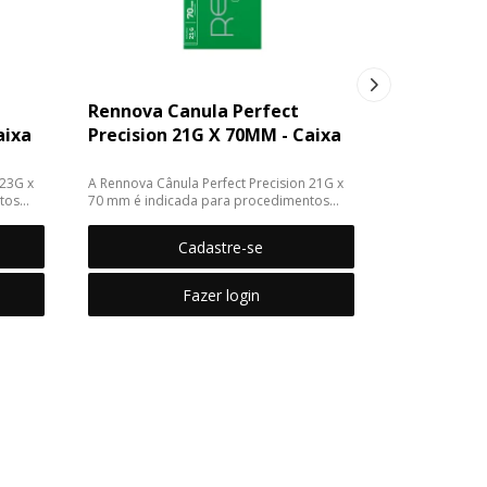
Rennova Canula Perfect
aixa
Precision 21G X 70MM - Caixa
 23G x
A Rennova Cânula Perfect Precision 21G x
tos
70 mm é indicada para procedimentos
e
estéticos que exigem alta precisão e
contro...
Cadastre-se
Fazer login