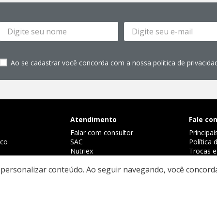
Ao se cadastrar você concorda com a nossa politica de privacida
Atendimento
Fale co
Falar com consultor
Principai
sco
SAC
Política
Nutriex
Trocas e
Rennova Colaborador
Política 
e personalizar conteúdo. Ao seguir navegando, você concor
e LGPD
DA - CNPJ: 34.771.518/0001-40 AVENIDA BRASIL, 505 QD AREA LT 01. JARDIM 