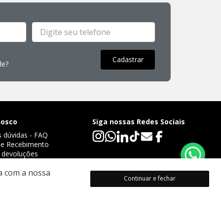
Cadastrar
de?
nosco
Siga nossas Redes Sociais
s dúvidas - FAQ
 de Recebimento
 devoluções
de privacidade 
da com a nossa
Continuar e fechar
DA LUZ, GOIÂNIA - GO - CEP 74850-545