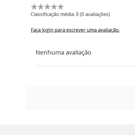
☆
☆
☆
☆
☆
Classificação média: 0
(0 avaliações)
Faça login para escrever uma avaliação.
Nenhuma avaliação