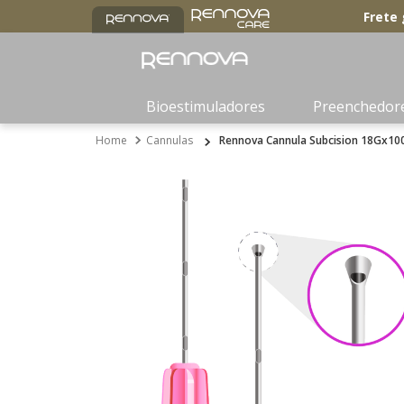
Frete 
Bioestimuladores
Preenchedor
Cannulas
Rennova Cannula Subcision 18Gx10