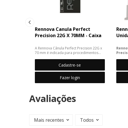
Rennova Canula Perfect
Renn
Precision 22G X 70MM - Caixa
Unid
A Rennova Cânula Perfect Precision 22G x
Renno
70 mm é indicada para procedimentos
Preci
estéticos que exigem alta precisão e
Unida
contro...
Cadastre-se
Desenvo
Fazer login
Avaliações
Mais recentes
Todos