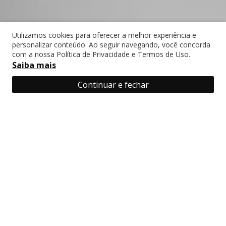
Utilizamos cookies para oferecer a melhor experiência e
personalizar conteúdo. Ao seguir navegando, você concorda
com a nossa Política de Privacidade e Termos de Uso.
Saiba mais
Continuar e fechar
Frete Grátis Para todo País!
Até 6x sem jur
Em compras a partir de R$ 1000
Parcela mínima 
Bioestimuladores
Preenchedores
Cannulas 
Rennova Care Pro
Destaques da
Descubra as condições
Semana