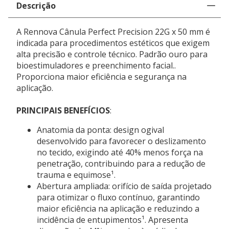
Descrição
USO PROFISSIONAL
Este produto deve ser administrado por profissionais
A Rennova Cânula Perfect Precision 22G x 50 mm é
de saúde habilitados.
indicada para procedimentos estéticos que exigem
alta precisão e controle técnico. Padrão ouro para
REGISTRO ANVISA
bioestimuladores e preenchimento facial..
Rennova Cannula Perfect Precision 22 G x 50 MM:
Proporciona maior eficiência e segurança na
80451969010
aplicação.
PRINCIPAIS BENEFÍCIOS
:
Anatomia da ponta: design ogival
desenvolvido para favorecer o deslizamento
no tecido, exigindo até 40% menos força na
penetração, contribuindo para a redução de
trauma e equimose¹.
Abertura ampliada: orifício de saída projetado
para otimizar o fluxo contínuo, garantindo
maior eficiência na aplicação e reduzindo a
incidência de entupimentos¹. Apresenta