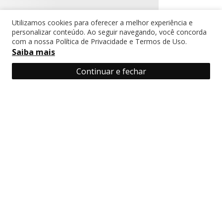
Utilizamos cookies para oferecer a melhor experiência e
personalizar conteúdo. Ao seguir navegando, você concorda
Insira seu e-mail e receba ofertas em
com a nossa Política de Privacidade e Termos de Uso.
primeira mão!
Saiba mais
Continuar e fechar
Cadastrar
Ao se cadastrar você concorda com a nossa
politica de privacidade?