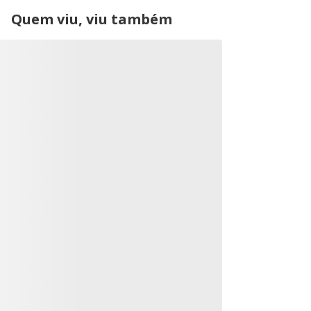
Quem viu, viu também
Lançamento
Rennova Canula Perfect
Rennova Cannul
Precision 22G X 70MM -
22Gx50MM - Un
Caixa
A Rennova Cânula Perfect Precision
Rennova Cannulas 
22G x 70 mm é indicada para
Precisão e seguran
procedimentos estéticos que
mãos - Unidade
exigem alta precisão e contro...