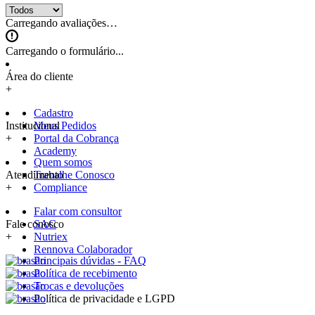
Carregando avaliações…
Carregando o formulário...
Área do cliente
+
Cadastro
Institucional
Meus Pedidos
+
Portal da Cobrança
Academy
Quem somos
Atendimento
Trabalhe Conosco
+
Compliance
Falar com consultor
Fale conosco
SAC
+
Nutriex
Rennova Colaborador
Principais dúvidas - FAQ
Política de recebimento
Trocas e devoluções
Política de privacidade e LGPD