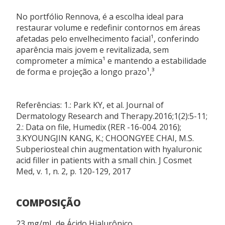
No portfólio Rennova, é a escolha ideal para
1 seringa de 1 ml com 0,3% de lidocaína.
restaurar volume e redefinir contornos em áreas
afetadas pelo envelhecimento facial¹, conferindo
USO PROFISSIONAL
aparência mais jovem e revitalizada, sem
comprometer a mímica¹ e mantendo a estabilidade
Este produto deve ser administrado por profissionais
de forma e projeção a longo prazo¹,³
de saúde habilitados.
REGISTRO ANVISA
Referências: 1.: Park KY, et al. Journal of
Rennova Lift Ultra Volume Lido 1ml: 80451960238
Dermatology Research and Therapy.2016;1(2):5-11;
2.: Data on file, Humedix (RER -16-004. 2016);
3.KYOUNGJIN KANG, K.; CHOONGYEE CHAI, M.S.
Subperiosteal chin augmentation with hyaluronic
acid filler in patients with a small chin. J Cosmet
Med, v. 1, n. 2, p. 120-129, 2017
COMPOSIÇÃO
23 mg/mL de Ácido Hialurônico