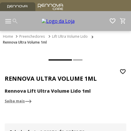
Preenchedores
Lift Ultra Volume Lido
Rennova Ultra Volume 1ml
RENNOVA ULTRA VOLUME 1ML
Rennova Lift Ultra Volume Lido 1ml
Saiba mais
Ácido hialurônico de alta expansão e moldabilidade
para uma volumização natural e personalizada. (1-2)
No portfólio Rennova, é a escolha ideal para restaurar