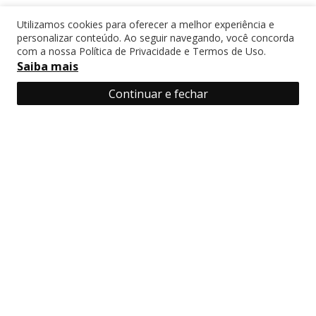
Utilizamos cookies para oferecer a melhor experiência e
personalizar conteúdo. Ao seguir navegando, você concorda
com a nossa Política de Privacidade e Termos de Uso.
Saiba mais
Insira seu e-mail e receba ofertas em
primeira mão!
Continuar e fechar
Cadastrar
Ao se cadastrar você concorda com a nossa
politica de privacidade?