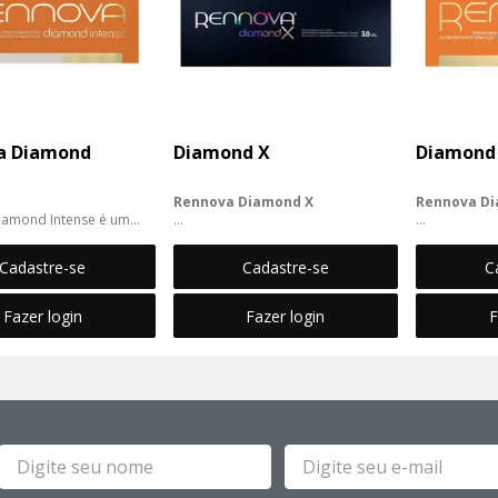
a Diamond
Diamond X
Diamond 
Rennova Diamond X
Rennova Di
iamond Intense é um
ador à base de
Rennova Diamond X é um
Rennova Dia
i...
bioestimulador à base de
um bioestimu
Cadastre-se
Cadastre-se
C
Hidroxiapatita de Cálcio des...
à...
Fazer login
Fazer login
F