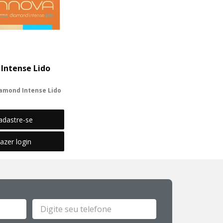
capilar
10
º
Intense Lido
amond Intense Lido
mond Intense Lido é
lador e estruturador
adastre-se
azer login