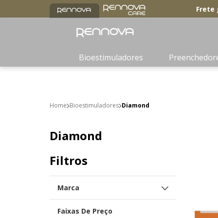
Frete 
Bioestimuladores
Preenchedor
Bioestimuladores
Diamond
Diamond
Filtros
Marca
Rennova
Faixas De Preço