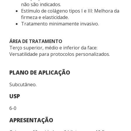
não são indicados.
Estímulo de colágeno tipos I e III: Melhora da
USO PROFISSIONAL
firmeza e elasticidade.
Este produto deve ser administrado por profissionais
Tratamento minimamente invasivo.
de saúde habilitados.
ÁREA DE TRATAMENTO
REGISTRO ANVISA
Terço superior, médio e inferior da face:
Versatilidade para protocolos personalizados.
80117580983
PLANO DE APLICAÇÃO
Subcutâneo.
USP
6-0
APRESENTAÇÃO