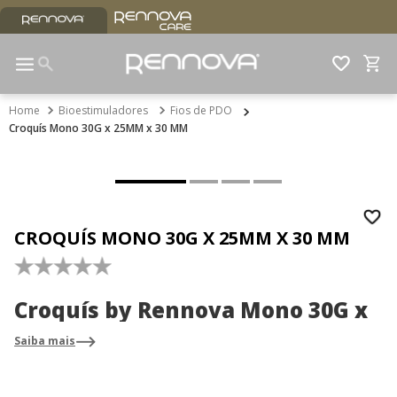
Bioestimuladores
Fios de PDO
Croquís Mono 30G x 25MM x 30 MM
CROQUÍS MONO 30G X 25MM X 30 MM
☆
☆
☆
☆
☆
Croquís by Rennova Mono 30G x
25MM x 30MM
Saiba mais
Trata a flacidez sem volumizar