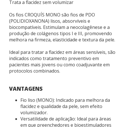
Trata a flacidez sem volumizar
firmeza e elasticidade.
Tratamento minimamente invasivo.
Os fios CROQUÍS MONO são fios de PDO
(POLIDIOXANONA) lisos, absorvíveis e
biocompatíveis. Estimulam a neocolagênese e a
ÁREA DE TRATAMENTO
produção de colágenos tipos I e III, promovendo
Terço superior, médio e inferior da face: Versatilidade
melhora na firmeza, elasticidade e textura da pele.
para protocolos personalizados.
Ideal para tratar a flacidez em áreas sensíveis, são
PLANO DE APLICAÇÃO
indicados como tratamento preventivo em
pacientes mais jovens ou como coadjuvante em
Subcutâneo.
protocolos combinados.
USP
VANTAGENS
6-0
Fio liso (MONO): Indicado para melhora da
APRESENTAÇÃO
flacidez e qualidade da pele, sem efeito
volumizador.
Caixa com 60 unidades – 6 blisters com 10 fios.
Versatilidade de aplicação: Ideal para áreas
em que preenchedores e bioestimuladores