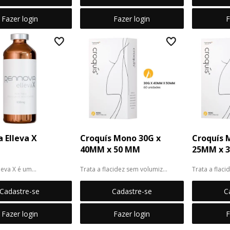
Fazer login
Fazer login
F
 Elleva X
Croquís Mono 30G x
Croquís 
40MM x 50 MM
25MM x 
leva X é um
Trata a flacidez sem volumizar
Trata a flac
ador de colágeno à
do Poli-L-l...
Os fios...
Os fio...
Cadastre-se
Cadastre-se
C
Fazer login
Fazer login
F