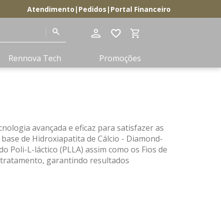
Atendimento
|
Pedidos
|
Portal Financeiro
Termos mais
Rennova Tech
Promoções
buscados
elleva
1
º
lift
2
º
club
3
º
nologia avançada e eficaz para satisfazer as
ultra volume
4
º
 base de Hidroxiapatita de Cálcio - Diamond-
do Poli-L-láctico (PLLA) assim como os Fios de
diamond
5
º
 tratamento, garantindo resultados
body
6
º
pdrn
7
º
lips
8
º
lido
9
º