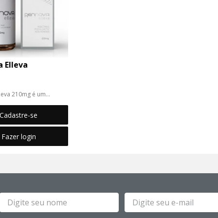
 Elleva
leva 210mg é um
ador de co...
Cadastre-se
Fazer login