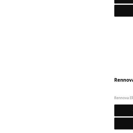
Rennova
Rennova El
bioestimul
base de Áci