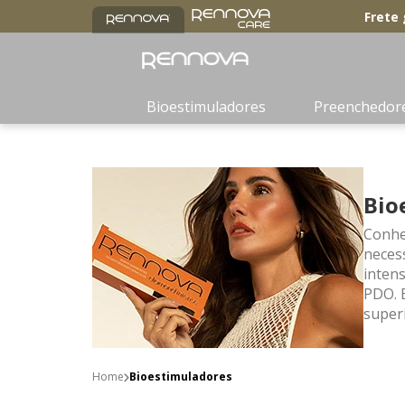
Frete 
Bioestimuladores
Preenchedor
Bio
Conhe
necess
intens
PDO. 
superi
Bioestimuladores