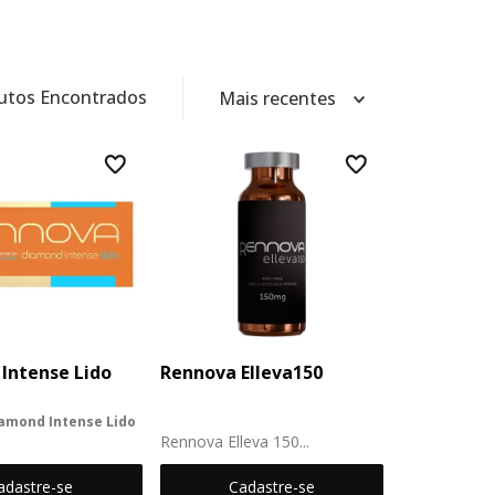
diamond intense
10
º
utos Encontrados
Mais recentes
Intense Lido
Rennova Elleva150
amond Intense Lido
Rennova Elleva 150...
mond Intense Lido é
lador e estruturador
adastre-se
Cadastre-se