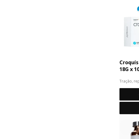
Croquís
18G x 
Tração, re
l...