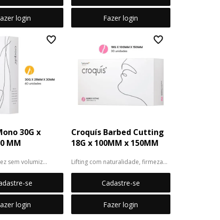
azer login
Fazer login
Mono 30G x
Croquís Barbed Cutting
30 MM
18G x 100MM x 150MM
idez sem volumizar
Lifting com naturalidade, firmeza
e...
adastre-se
Cadastre-se
azer login
Fazer login