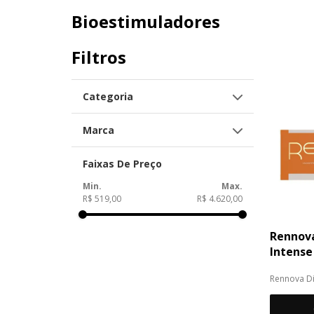
Bioestimuladores
Filtros
Categoria
Fios de PDO
Marca
Elleva
Diamond
Rennova
Faixas De Preço
R$ 519,00
R$ 4.620,00
Rennov
Intense
Rennova D
bioestimul
Hidroxiapat