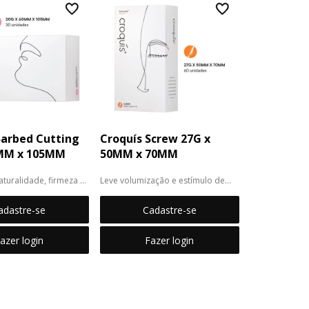
Barbed Cutting
Croquís Screw 27G x
0MM x 105MM
50MM x 70MM
aturalidade, firmeza e
Leve volumização e estímulo de
colágeno para m...
adastre-se
Cadastre-se
azer login
Fazer login