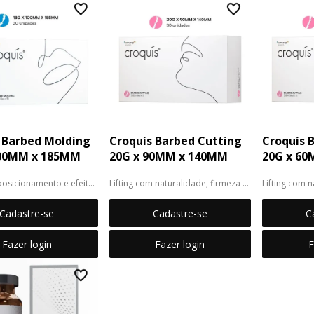
 Barbed Molding
Croquís Barbed Cutting
Croquís 
100MM x 185MM
20G x 90MM x 140MM
20G x 6
posicionamento e efeito
Lifting com naturalidade, firmeza e
Lifting com n
...
...
Cadastre-se
Cadastre-se
C
Fazer login
Fazer login
F