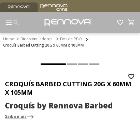
Bioestimuladores
Fios de PDO
Croquís Barbed Cutting 20G x 60MM x 105MM
CROQUÍS BARBED CUTTING 20G X 60MM
X 105MM
Croquís by Rennova Barbed
Cutting 20G x 60MM x 105MM
Saiba mais
Lifting com naturalidade, firmeza e tecnologia de ponta