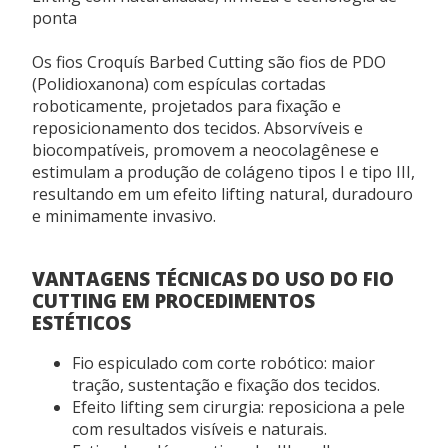
necessidade do paciente.
ponta
Fios canulados e embalados individualmente: mais
praticidade e segurança para o profissional.
Os fios Croquís Barbed Cutting são fios de PDO
Tripla embalagem: garante esterilidade e
(Polidioxanona) com espículas cortadas
preservação da qualidade.
roboticamente, projetados para fixação e
Alto desempenho clínico: excelente poder de
reposicionamento dos tecidos. Absorvíveis e
tração e reposicionamento com segurança.
biocompatíveis, promovem a neocolagênese e
estimulam a produção de colágeno tipos I e tipo III,
resultando em um efeito lifting natural, duradouro
PLANO DE APLICAÇÃO
e minimamente invasivo.
Subcutâneo.
VANTAGENS TÉCNICAS DO USO DO FIO
CUTTING EM PROCEDIMENTOS
USP
ESTÉTICOS
2
Fio espiculado com corte robótico: maior
tração, sustentação e fixação dos tecidos.
APRESENTAÇÃO
Efeito lifting sem cirurgia: reposiciona a pele
com resultados visíveis e naturais.
Caixa com 30 unidades – 5 blisters com 6 fios.