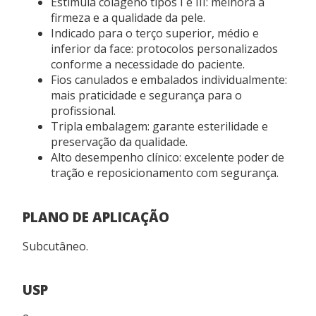
Estimula colágeno tipos I e III: melhora a
firmeza e a qualidade da pele.
USO PROFISSIONAL
Indicado para o terço superior, médio e
Este produto deve ser administrado por profissionais
inferior da face: protocolos personalizados
de saúde habilitados.
conforme a necessidade do paciente.
Fios canulados e embalados individualmente:
REGISTRO ANVISA
mais praticidade e segurança para o
profissional.
80117580983
Tripla embalagem: garante esterilidade e
preservação da qualidade.
Alto desempenho clínico: excelente poder de
tração e reposicionamento com segurança.
PLANO DE APLICAÇÃO
Subcutâneo.
USP