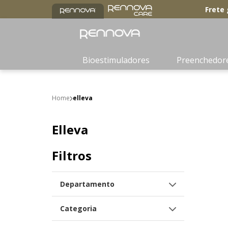
Frete 
Bioestimuladores
Preenchedor
elleva
Elleva
Filtros
Departamento
Bioestimuladores
Categoria
Elleva