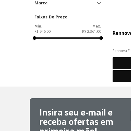
Marca
Rennova
Faixas De Preço
R$ 946,00
R$ 2.361,00
Rennova
Rennova El
bioestimul
base de Áci
Insira seu e-mail e
receba ofertas em