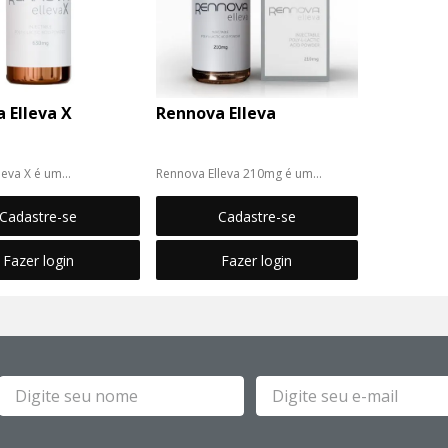
 Elleva X
Rennova Elleva
leva X é um
Rennova Elleva 210mg é um
ador de colágeno à
bioestimulador de co...
do Poli-L-l...
Cadastre-se
Cadastre-se
Fazer login
Fazer login