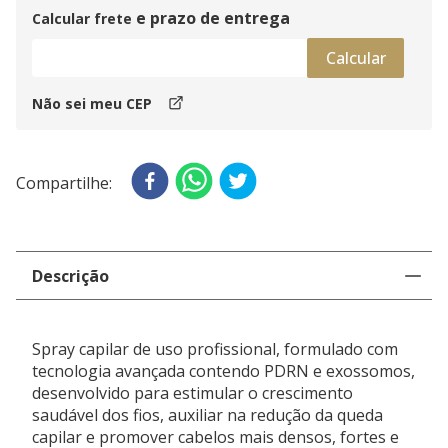
favorecendo o ambiente ideal para o fortalecimento
Calcular frete
folicular e melhora da qualidade dos fios.
PLANO DE APLICAÇÃO
Couro cabeludo.
Não sei meu CEP
RECOMENDAÇÕES DE USO
Agite antes de usar.
Aplique diretamente no couro cabeludo, por meio de
leves jatos, de forma uniforme e intermitente, nas
áreas desejadas.
Mantenha uma distância mínima de 3 cm durante a
Descrição
aplicação.
Não enxaguar.
ADVERTÊNCIAS
Spray capilar de uso profissional, formulado com
Produto inflamável. Não pulverizar próximo ao fogo ou
tecnologia avançada contendo PDRN e exossomos,
fontes de calor.
desenvolvido para estimular o crescimento
Não perfurar ou incinerar a embalagem, mesmo após
saudável dos fios, auxiliar na redução da queda
o uso.
capilar e promover cabelos mais densos, fortes e