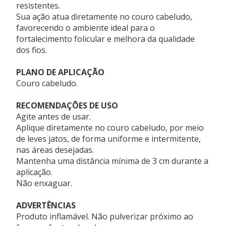
Não expor ao sol ou a temperaturas superiores a 50°C.
resistentes.
Não aplicar sobre couro cabeludo ou pele irritada ou
Sua ação atua diretamente no couro cabeludo,
lesionada.
favorecendo o ambiente ideal para o
Evitar a inalação direta do produto e proteger os olhos
fortalecimento folicular e melhora da qualidade
durante a aplicação.
dos fios.
Em caso de contato com os olhos, enxaguar
abundantemente com água.
PLANO DE APLICAÇÃO
Não utilizar em cílios ou sobrancelhas.
Couro cabeludo.
Em caso de irritação ou hipersensibilidade, suspender
o uso e procurar orientação médica.
RECOMENDAÇÕES DE USO
Manter fora do alcance de crianças e animais.
Agite antes de usar.
Não ingerir.
Aplique diretamente no couro cabeludo, por meio
Lavar as mãos após a aplicação.
de leves jatos, de forma uniforme e intermitente,
Conteúdo sob pressão. Utilizar conforme as instruções
nas áreas desejadas.
de uso.
Mantenha uma distância mínima de 3 cm durante a
Armazenar em local seco, fresco e ao abrigo da luz.
aplicação.
Não enxaguar.
APRESENTAÇÃO
Frasco spray com 200 mL.
ADVERTÊNCIAS
Produto inflamável. Não pulverizar próximo ao
COMPOSIÇÃO