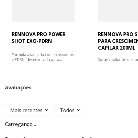
RENNOVA PRO POWER
RENNOVA PRO S
SHOT EXO-PDRN
PARA CRESCIME
CAPILAR 200ML
Fórmula avançada com exossomos
e PDRN, desenvolvida para
Spray capilar de uso pr
promover regeneração cutânea e
formulado com tecnol
auxiliar na recuperação da pele....
avançada contendo P
exossomos, desenvolvi
Avaliações
Mais recentes
Todos
Carregando…