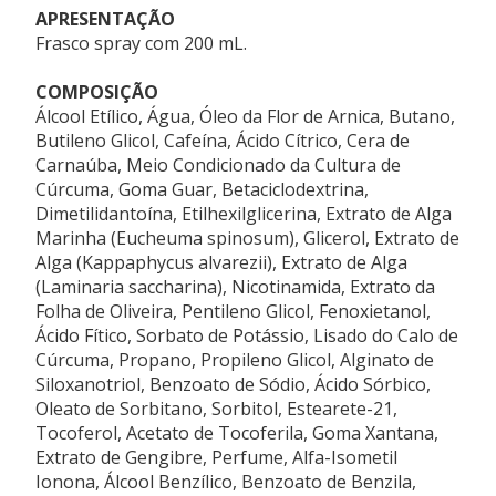
APRESENTAÇÃO
REGISTRO ANVISA
Frasco spray com 200 mL.
25351.188905/2025-18
COMPOSIÇÃO
Álcool Etílico, Água, Óleo da Flor de Arnica, Butano,
Butileno Glicol, Cafeína, Ácido Cítrico, Cera de
Carnaúba, Meio Condicionado da Cultura de
Cúrcuma, Goma Guar, Betaciclodextrina,
Dimetilidantoína, Etilhexilglicerina, Extrato de Alga
Marinha (Eucheuma spinosum), Glicerol, Extrato de
Alga (Kappaphycus alvarezii), Extrato de Alga
(Laminaria saccharina), Nicotinamida, Extrato da
Folha de Oliveira, Pentileno Glicol, Fenoxietanol,
Ácido Fítico, Sorbato de Potássio, Lisado do Calo de
Cúrcuma, Propano, Propileno Glicol, Alginato de
Siloxanotriol, Benzoato de Sódio, Ácido Sórbico,
Oleato de Sorbitano, Sorbitol, Estearete-21,
Tocoferol, Acetato de Tocoferila, Goma Xantana,
Extrato de Gengibre, Perfume, Alfa-Isometil
Ionona, Álcool Benzílico, Benzoato de Benzila,