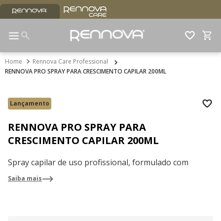
Rennova Care Professional
RENNOVA PRO SPRAY PARA CRESCIMENTO CAPILAR 200ML
Lançamento
RENNOVA PRO SPRAY PARA
CRESCIMENTO CAPILAR 200ML
Spray capilar de uso profissional, formulado com
tecnologia avançada contendo PDRN e exossomos,
Saiba mais
desenvolvido para estimular o crescimento saudável
dos fios, auxiliar na redução da queda capilar e
promover cabelos mais densos, fortes e resistentes.
Sua ação atua diretamente no couro cabeludo,