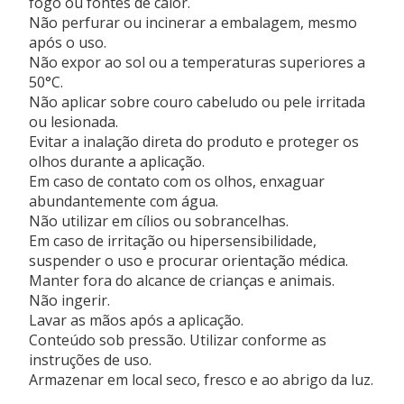
fogo ou fontes de calor.
Álcool Etílico, Água, Óleo da Flor de Arnica, Butano,
Não perfurar ou incinerar a embalagem, mesmo
Butileno Glicol, Cafeína, Ácido Cítrico, Cera de
após o uso.
Carnaúba, Meio Condicionado da Cultura de Cúrcuma,
Não expor ao sol ou a temperaturas superiores a
Goma Guar, Betaciclodextrina, Dimetilidantoína,
50°C.
Etilhexilglicerina, Extrato de Alga Marinha (Eucheuma
Não aplicar sobre couro cabeludo ou pele irritada
spinosum), Glicerol, Extrato de Alga (Kappaphycus
ou lesionada.
alvarezii), Extrato de Alga (Laminaria saccharina),
Evitar a inalação direta do produto e proteger os
Nicotinamida, Extrato da Folha de Oliveira, Pentileno
olhos durante a aplicação.
Glicol, Fenoxietanol, Ácido Fítico, Sorbato de Potássio,
Em caso de contato com os olhos, enxaguar
Lisado do Calo de Cúrcuma, Propano, Propileno Glicol,
abundantemente com água.
Alginato de Siloxanotriol, Benzoato de Sódio, Ácido
Não utilizar em cílios ou sobrancelhas.
Sórbico, Oleato de Sorbitano, Sorbitol, Estearete-21,
Em caso de irritação ou hipersensibilidade,
Tocoferol, Acetato de Tocoferila, Goma Xantana,
suspender o uso e procurar orientação médica.
Extrato de Gengibre, Perfume, Alfa-Isometil Ionona,
Manter fora do alcance de crianças e animais.
Álcool Benzílico, Benzoato de Benzila, Salicilato de
Não ingerir.
Benzila, Citral, Citronelol, Cumarina, Geraniol,
Lavar as mãos após a aplicação.
Limoneno, Linalol.
Conteúdo sob pressão. Utilizar conforme as
instruções de uso.
VALIDADE
Armazenar em local seco, fresco e ao abrigo da luz.
2 anos.