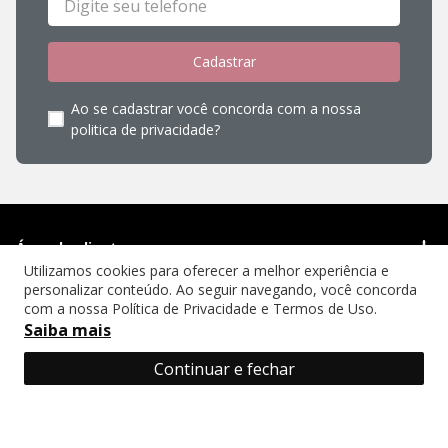
Cadastrar
Ao se cadastrar você concorda com a nossa
politica de privacidade?
Área do cliente
Utilizamos cookies para oferecer a melhor experiência e
personalizar conteúdo. Ao seguir navegando, você concorda
Cadastro
Institucional
com a nossa Política de Privacidade e Termos de Uso.
Meus Pedidos
Saiba mais
Portal da Cobrança
Academy
Quem somos
Atendimento
Continuar e fechar
Trabalhe Conosco
Compliance
Falar com consultor
Fale conosco
SAC