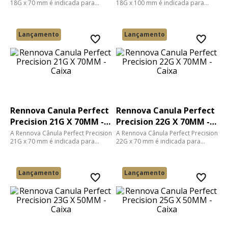
18G x 70 mm é indicada para
18G x 100 mm é indicada para
procedimentos estéticos que
procedimentos estéticos que
exigem alta precisão, control...
exigem alta precisão, contro...
Lançamento
Lançamento
Rennova Canula Perfect
Rennova Canula Perfect
Precision 21G X 70MM -
Precision 22G X 70MM -
Caixa
Caixa
A Rennova Cânula Perfect Precision
A Rennova Cânula Perfect Precision
21G x 70 mm é indicada para
22G x 70 mm é indicada para
procedimentos estéticos que
procedimentos estéticos que
exigem alta precisão e contro...
exigem alta precisão e contro...
Lançamento
Lançamento